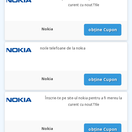
curent cu nout??ile
Nokia
obține Cupon
noile telefoane de la nokia
Nokia
obține Cupon
Înscrie-te pe site-ul nokia pentru a fi mereu la
curent cu nout??ile
Nokia
obține Cupon