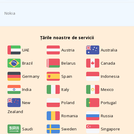
Nokia
Țările noastre de servicii
UAE
Austria
Australia
Brazil
Belarus
Canada
Germany
Spain
Indonesia
India
Italy
Mexico
New
Poland
Portugal
Zealand
Romania
Russia
Saudi
Sweden
Singapore