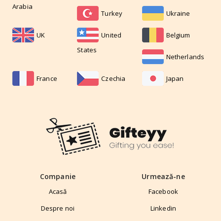
Arabia
Turkey
Ukraine
UK
United
Belgium
States
Netherlands
France
Czechia
Japan
Companie
Urmează-ne
Acasă
Facebook
Despre noi
Linkedin