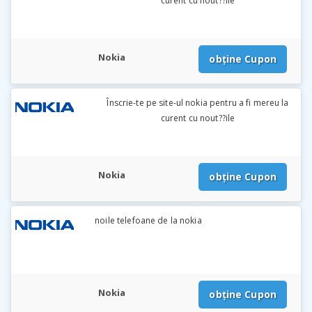
curent cu nout??ile
Nokia
obține Cupon
Înscrie-te pe site-ul nokia pentru a fi mereu la
curent cu nout??ile
Nokia
obține Cupon
noile telefoane de la nokia
Nokia
obține Cupon