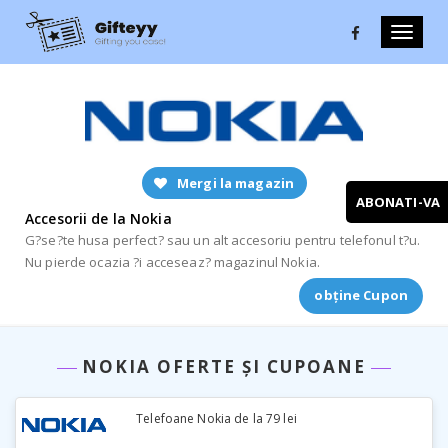
Toggle
naviga
Mergi la magazin
ABONATI-VA
Accesorii de la Nokia
G?se?te husa perfect? sau un alt accesoriu pentru telefonul t?u.
Nu pierde ocazia ?i acceseaz? magazinul Nokia.
obține Cupon
NOKIA OFERTE ȘI CUPOANE
Telefoane Nokia de la 79 lei