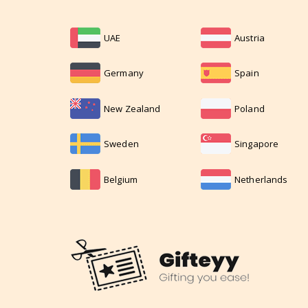
UAE
Austria
Germany
Spain
New Zealand
Poland
Sweden
Singapore
Belgium
Netherlands