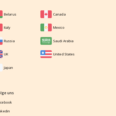
Belarus
Canada
Italy
Mexico
Russia
Saudi Arabia
UK
United States
Japan
olge uns
acebook
nkedin