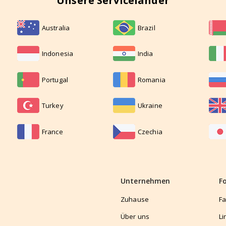
Unsere Serviceländer
Australia
Brazil
Indonesia
India
Portugal
Romania
Turkey
Ukraine
France
Czechia
Unternehmen
F
Zuhause
F
Über uns
Li