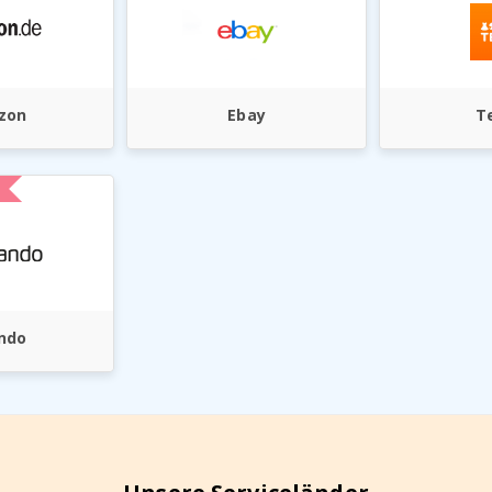
zon
Ebay
T
ndo