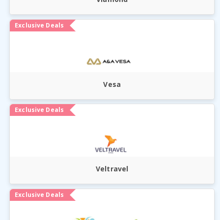
Exclusive Deals
Vesa
Exclusive Deals
Veltravel
Exclusive Deals