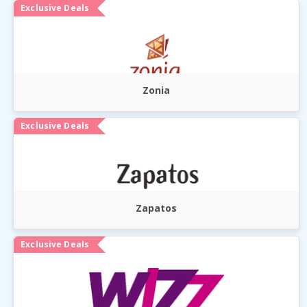
Exclusive Deals
Zonia
Exclusive Deals
Zapatos
Exclusive Deals