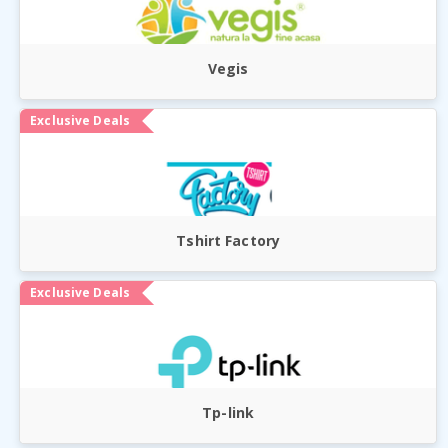
Vegis
Exclusive Deals
Tshirt Factory
Exclusive Deals
Tp-link