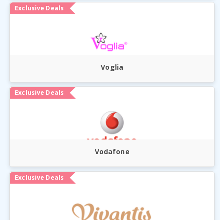
Exclusive Deals
Voglia
Exclusive Deals
Vodafone
Exclusive Deals