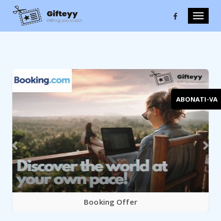
Toggle
naviga
ABONATI-VA
Oferta Eneba