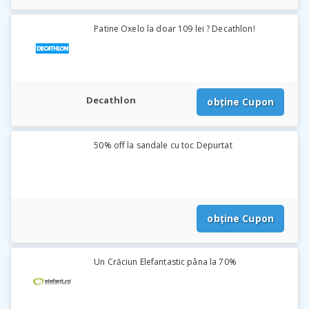
Patine Oxelo la doar 109 lei ? Decathlon!
Decathlon
obține Cupon
50% off la sandale cu toc Depurtat
obține Cupon
Un Crăciun Elefantastic pâna la 70%