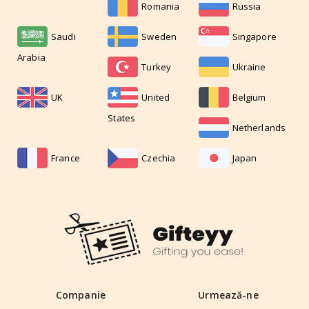
Romania
Russia
Saudi
Sweden
Singapore
Arabia
Turkey
Ukraine
UK
United
Belgium
States
Netherlands
France
Czechia
Japan
Companie
Urmează-ne