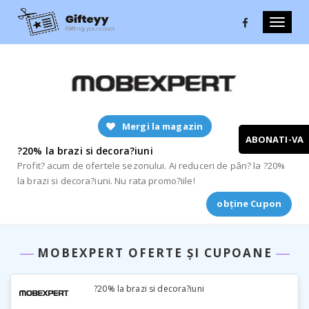
Toggle
naviga
Mergi la magazin
ABONATI-VA
?20% la brazi si decora?iuni
Profit? acum de ofertele sezonului. Ai reduceri de pân? la ?20%
la brazi si decora?iuni. Nu rata promo?iile!
obține Cupon
MOBEXPERT OFERTE ȘI CUPOANE
?20% la brazi si decora?iuni