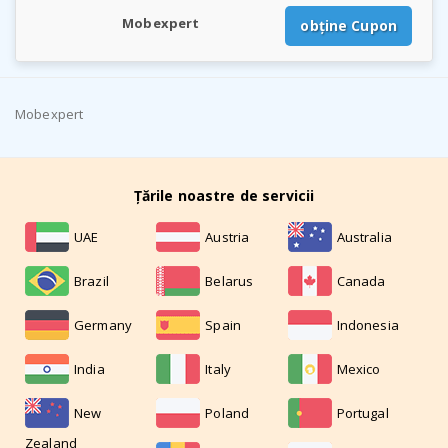
Mobexpert
obține Cupon
Mobexpert
Țările noastre de servicii
UAE
Austria
Australia
Brazil
Belarus
Canada
Germany
Spain
Indonesia
India
Italy
Mexico
New
Poland
Portugal
Zealand