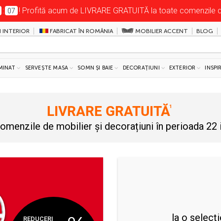
:
! Profită acum de LIVRARE GRATUITĂ la toate comenzile de 
06
 INTERIOR
FABRICAT ÎN ROMÂNIA
MOBILIER ACCENT
BLOG
MINAT
SERVEȘTE MASA
SOMN ȘI BAIE
DECORAȚIUNI
EXTERIOR
INSPI
LIVRARE GRATUITĂ
omenzile de mobilier și decorațiuni în perioada 22 i
la o selecț
REDUCERI