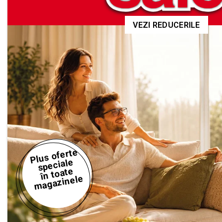
VEZI REDUCERILE
Plus oferte
speciale
în toate
magazinele