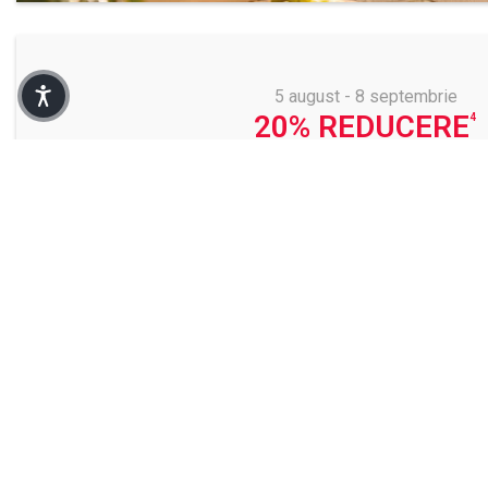
5 august - 8 septembrie
20% REDUCERE
la achiziția unui pachet compus dintr-un covor
antiderapant
COMANDĂ ACUM