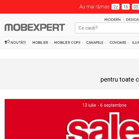
Au mai rămas
:
:
2z
16
05
MODERN
DESIGN
NOUTĂȚI
MOBILIER
MOBILIER COPII
CANAPELE
COVOARE
ILU
pentru toate c
13 iulie - 6 septembrie