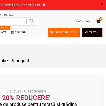
mobilier și decorațiuni. 🚚
CONTACT
0
Contul meu
NU RATA
RĂ-TE
CADOURI
OFERTE SPECIALE
OUTLET
ulie - 9 august
3 august - 6 septembrie
20% REDUCERE
ie de produse pentru terasă și grădină