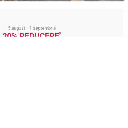
5 august - 1 septembrie
20% REDUCERE
la o selecție de rame foto
VEZI REDUCERILE