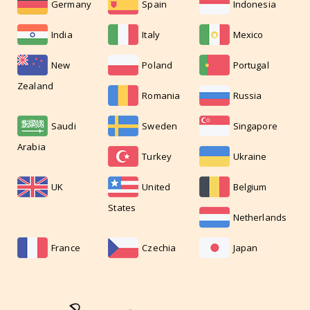
Germany
Spain
Indonesia
India
Italy
Mexico
New
Poland
Portugal
Zealand
Romania
Russia
Saudi
Sweden
Singapore
Arabia
Turkey
Ukraine
UK
United
Belgium
States
Netherlands
France
Czechia
Japan