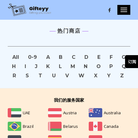
Toggle
naviga
热门商店
All
0-9
A
B
C
D
E
F
G
订阅
H
I
J
K
L
M
N
O
P
Q
R
S
T
U
V
W
X
Y
Z
我们的服务国家
UAE
Austria
Australia
Brazil
Belarus
Canada