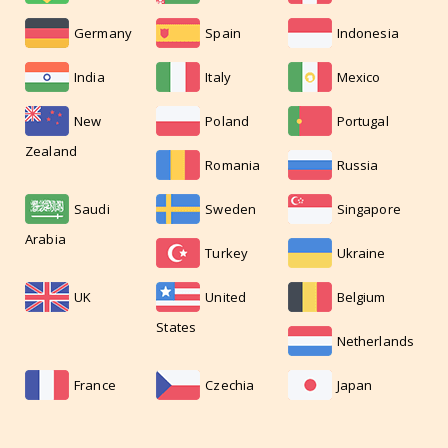
Germany
Spain
Indonesia
India
Italy
Mexico
New
Poland
Portugal
Zealand
Romania
Russia
Saudi
Sweden
Singapore
Arabia
Turkey
Ukraine
UK
United
Belgium
States
Netherlands
France
Czechia
Japan