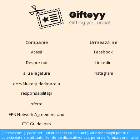
Companie
Urmează-ne
Acasă
Facebook
Despre noi
Linkedin
a lua legatura
Instagram
dezvăluire și declinare a
responsabilității
oferte
EPN Network Agreement and
FTC Guidelines
Gifteyy.com și partenerii săi utilizează cookie-uri și alte tehnologii pentru a
colecta date ale utilizatorilor de pe dispozitivul dvs. pentru a furniza conținut și