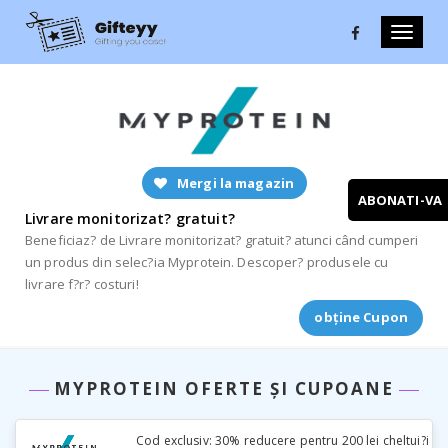
Toggle
naviga
Mergi la magazin
ABONATI-VA
Livrare monitorizat? gratuit?
Beneficiaz? de Livrare monitorizat? gratuit? atunci când cumperi
un produs din selec?ia Myprotein. Descoper? produsele cu
livrare f?r? costuri!
obține Cupon
MYPROTEIN OFERTE ȘI CUPOANE
Cod exclusiv: 30% reducere pentru 200 lei cheltui?i