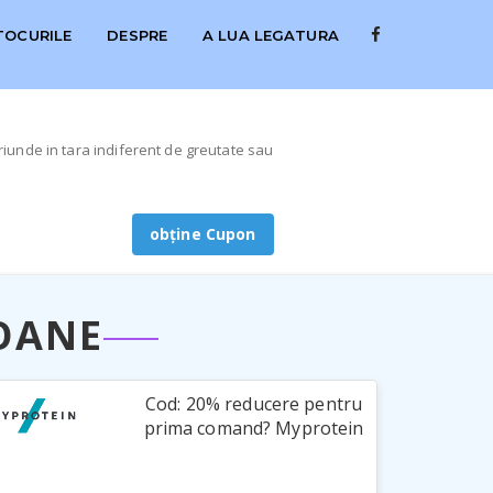
TOCURILE
DESPRE
A LUA LEGATURA
riunde in tara indiferent de greutate sau
obține Cupon
OANE
Cod: 20% reducere pentru
prima comand? Myprotein