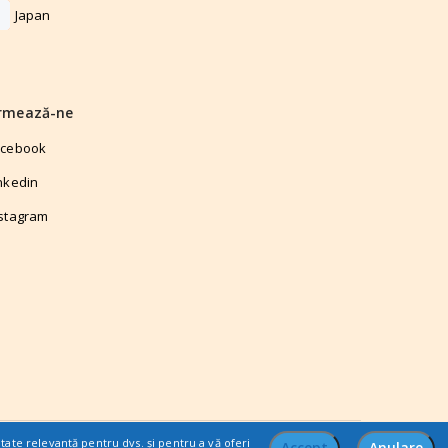
Japan
rmează-ne
acebook
nkedin
stagram
citate relevantă pentru dvs. și pentru a vă oferi
Accept
Anulare