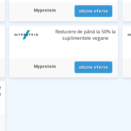
Myprotein
obține oferte
Reducere de până la 50% la
suplimentele vegane
Myprotein
obține oferte
e
n