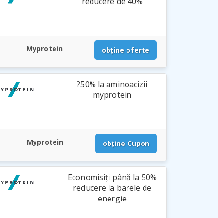
reducere de 40%
Myprotein
obține oferte
?50% la aminoacizii
myprotein
Myprotein
obține Cupon
Economisiți până la 50%
reducere la barele de
energie