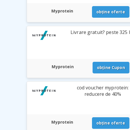
Myprotein
obține oferte
Livrare gratuit? peste 325 l
Myprotein
obține Cupon
cod voucher myprotein:
reducere de 40%
Myprotein
obține oferte