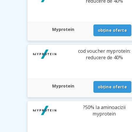
reducere de 40%
Myprotein
obține oferte
cod voucher myprotein:
reducere de 40%
Myprotein
obține oferte
?50% la aminoacizii
myprotein