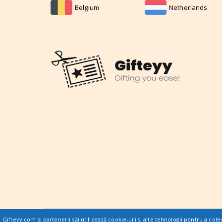
Belgium
Netherlands
Gifteyy.com și partenerii săi utilizează cookie-uri și alte tehnologii pentru a cole