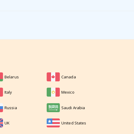
Belarus
Canada
Italy
Mexico
Russia
Saudi Arabia
UK
United States