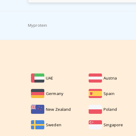
Myprotein
UAE
Austria
Germany
Spain
New Zealand
Poland
Sweden
Singapore