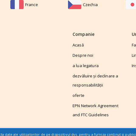
France
Czechia
Companie
U
Acasă
F
Despre noi
Li
a lua legatura
In
dezvăluire și declinare a
responsabilității
oferte
EPN Network Agreement
and FTC Guidelines
cta date ale utilizatorilor de pe dispozitivul dvs. pentru a furniza conținut și publi