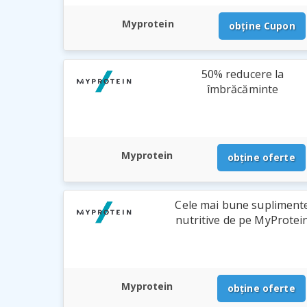
Myprotein
obține Cupon
50% reducere la
îmbrăcăminte
Myprotein
obține oferte
Cele mai bune supliment
nutritive de pe MyProtei
Myprotein
obține oferte