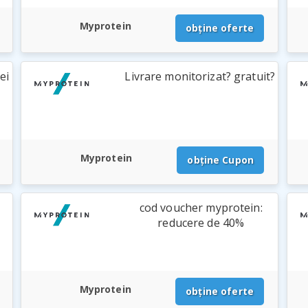
Myprotein
obține oferte
ei
Livrare monitorizat? gratuit?
Myprotein
obține Cupon
cod voucher myprotein:
reducere de 40%
Myprotein
obține oferte