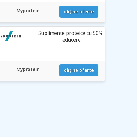
Myprotein
obține oferte
Suplimente proteice cu 50%
reducere
Myprotein
obține oferte