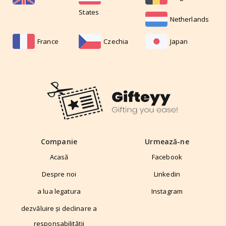
States
Netherlands
France
Czechia
Japan
Companie
Urmează-ne
Acasă
Facebook
Despre noi
Linkedin
a lua legatura
Instagram
dezvăluire și declinare a
responsabilității