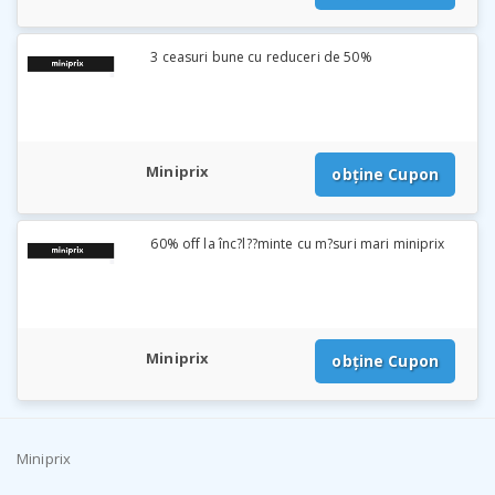
3 ceasuri bune cu reduceri de 50%
Miniprix
obține Cupon
60% off la înc?l??minte cu m?suri mari miniprix
Miniprix
obține Cupon
Miniprix