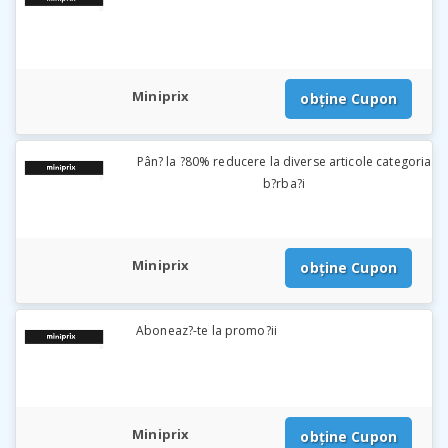
Miniprix
obține Cupon
Pân? la ?80% reducere la diverse articole categoria
b?rba?i
Miniprix
obține Cupon
Aboneaz?-te la promo?ii
Miniprix
obține Cupon