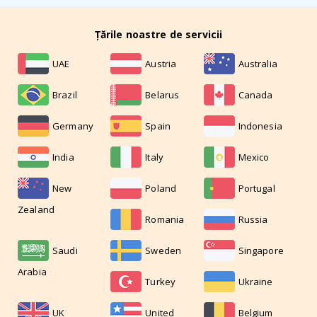
Țările noastre de servicii
UAE
Austria
Australia
Brazil
Belarus
Canada
Germany
Spain
Indonesia
India
Italy
Mexico
New
Poland
Portugal
Zealand
Romania
Russia
Saudi
Sweden
Singapore
Arabia
Turkey
Ukraine
UK
United
Belgium