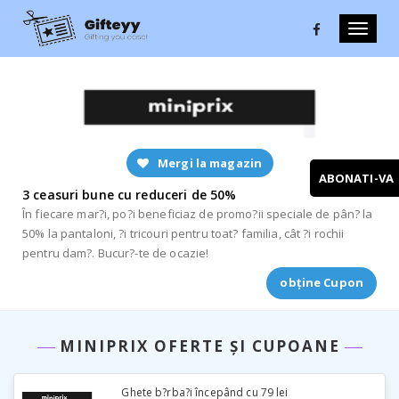
Toggle
naviga
Mergi la magazin
ABONATI-VA
3 ceasuri bune cu reduceri de 50%
În fiecare mar?i, po?i beneficiaz de promo?ii speciale de pân? la
50% la pantaloni, ?i tricouri pentru toat? familia, cât ?i rochii
pentru dam?. Bucur?-te de ocazie!
obține Cupon
MINIPRIX OFERTE ȘI CUPOANE
Ghete b?rba?i începând cu 79 lei