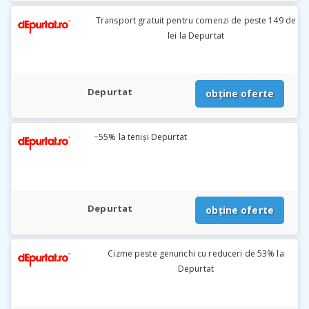
Transport gratuit pentru comenzi de peste 149 de
lei la Depurtat
Depurtat
obține oferte
−55% la teniși Depurtat
Depurtat
obține oferte
Cizme peste genunchi cu reduceri de 53% la
Depurtat