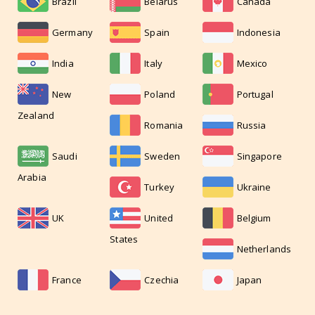
Brazil
Belarus
Canada
Germany
Spain
Indonesia
India
Italy
Mexico
New
Poland
Portugal
Zealand
Romania
Russia
Saudi
Sweden
Singapore
Arabia
Turkey
Ukraine
UK
United
Belgium
States
Netherlands
France
Czechia
Japan