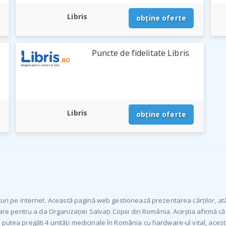
Libris
obține oferte
Puncte de fidelitate Libris
Libris
obține oferte
turi pe internet. Această pagină web gestionează prezentarea cărților, atâ
jare pentru a da Organizației Salvați Copiii din România. Aceștia afirmă c
 putea pregăti 4 unități medicinale în România cu hardware-ul vital, ace