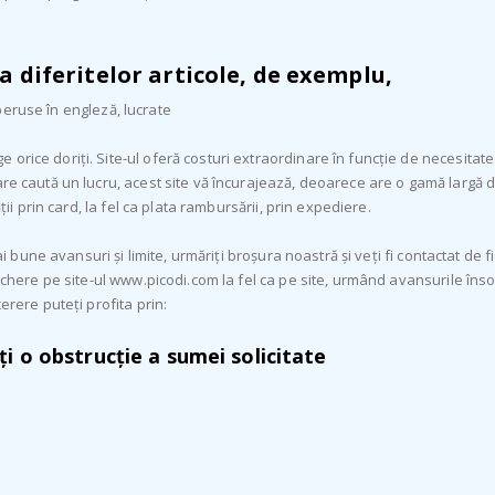
a diferitelor articole, de exemplu,
i peruse în engleză, lucrate
orice doriți. Site-ul oferă costuri extraordinare în funcție de necesitate
re caută un lucru, acest site vă încurajează, deoarece are o gamă largă de 
ții prin card, la fel ca plata rambursării, prin expediere.
mai bune avansuri și limite, urmăriți broșura noastră și veți fi contactat de
uchere pe site-ul www.picodi.com la fel ca pe site, urmând avansurile însoț
erere puteți profita prin:
ți o obstrucție a sumei solicitate