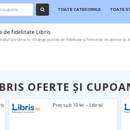
TOATE CATEGORIILE
TOATE S
 de fidelitate Libris
ături pe libris.ro, strânge puncte de fidelitate și folosește-le ulterior la 
IBRIS OFERTE ȘI CUPOA
ris
Preț sub 10 lei – Libris!