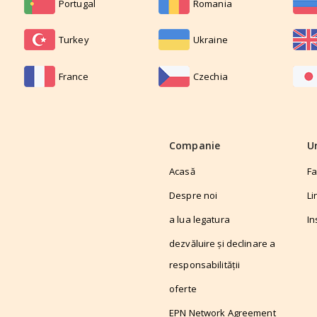
Portugal
Romania
Turkey
Ukraine
France
Czechia
Companie
U
Acasă
F
Despre noi
Li
a lua legatura
In
dezvăluire și declinare a
responsabilității
oferte
EPN Network Agreement