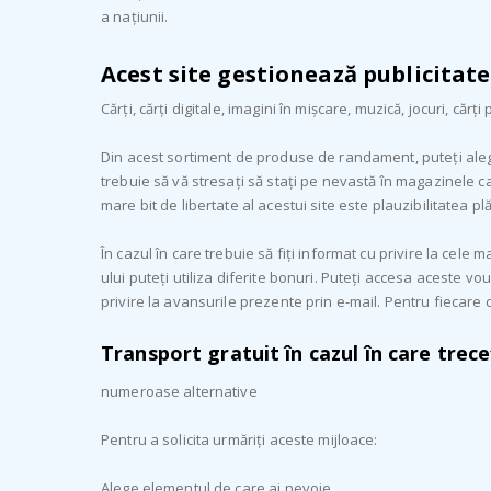
a națiunii.
Acest site gestionează publicitate
Cărți, cărți digitale, imagini în mișcare, muzică, jocuri, cărț
Din acest sortiment de produse de randament, puteți alege 
trebuie să vă stresați să stați pe nevastă în magazinele ca
mare bit de libertate al acestui site este plauzibilitatea plă
În cazul în care trebuie să fiți informat cu privire la cele 
ului puteți utiliza diferite bonuri. Puteți accesa aceste vo
privire la avansurile prezente prin e-mail. Pentru fiecare c
Transport gratuit în cazul în care trece
numeroase alternative
Pentru a solicita urmăriți aceste mijloace:
Alege elementul de care ai nevoie