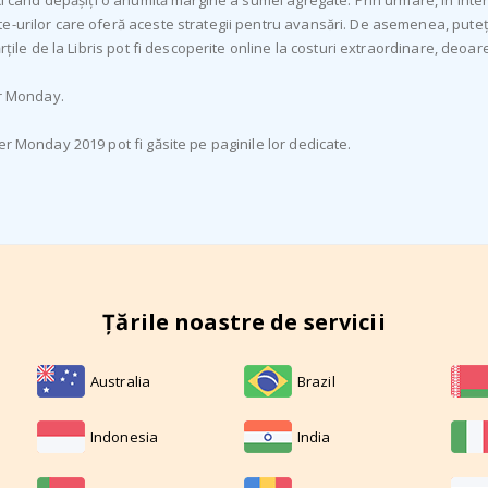
nci când depășiți o anumită margine a sumei agregate. Prin urmare, în int
te-urilor care oferă aceste strategii pentru avansări. De asemenea, put
rțile de la Libris pot fi descoperite online la costuri extraordinare, deoar
er Monday.
er Monday 2019 pot fi găsite pe paginile lor dedicate.
Țările noastre de servicii
Australia
Brazil
Indonesia
India