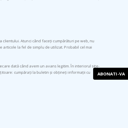
a clientului. Atunci când faceți cumpărături pe web, nu
articole la fel de simplu de utilizat. Probabil cel mai
 fiecare dată când avem un avans legitim. În interiorul site-
itoare: cumpărați la buletin și obțineți informații cu
ABONATI-VA