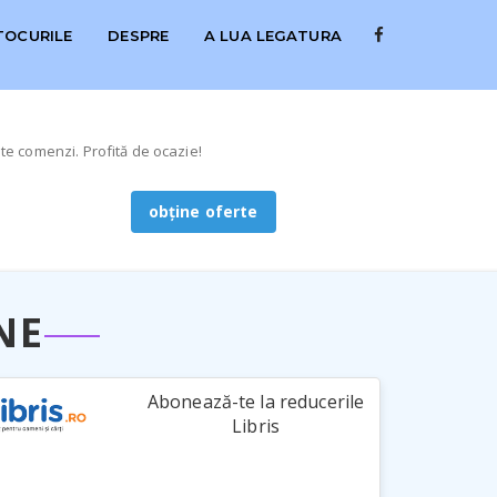
TOCURILE
DESPRE
A LUA LEGATURA
alte comenzi. Profită de ocazie!
obține oferte
NE
Abonează-te la reducerile
Libris