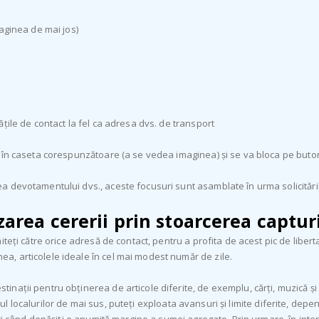
aginea de mai jos)
țile de contact la fel ca adresa dvs. de transport
 în caseta corespunzătoare (a se vedea imaginea) și se va bloca pe buto
a devotamentului dvs., aceste focusuri sunt asamblate în urma solicitări
zarea cererii prin stoarcerea capturi
teți către orice adresă de contact, pentru a profita de acest pic de libert
, articolele ideale în cel mai modest număr de zile.
ții pentru obținerea de articole diferite, de exemplu, cărți, muzică și im
riorul localurilor de mai sus, puteți exploata avansuri și limite diferite,