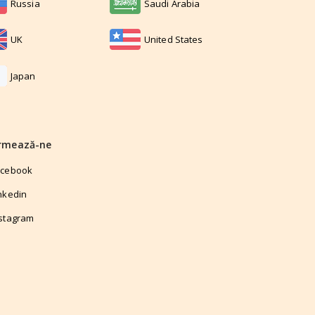
Russia
Saudi Arabia
UK
United States
Japan
rmează-ne
acebook
nkedin
stagram