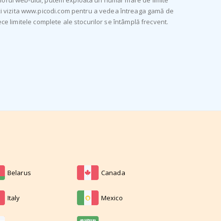
eriorul web-ului, putem exploata un număr mare de limite
eți vizita www.picodi.com pentru a vedea întreaga gamă de
ece limitele complete ale stocurilor se întâmplă frecvent.
Belarus
Canada
Italy
Mexico