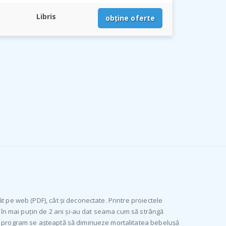
Libris
obține oferte
t pe web (PDF), cât și deconectate. Printre proiectele
ă în mai puțin de 2 ani și-au dat seama cum să strângă
st program se așteaptă să diminueze mortalitatea bebelușă