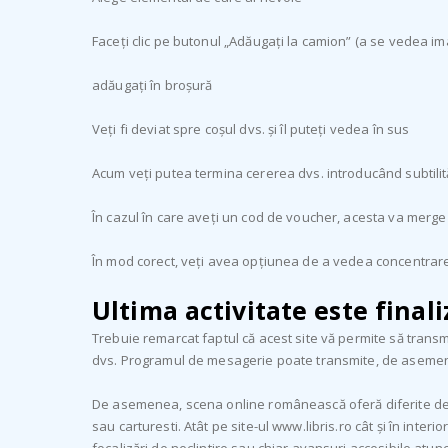
Faceți clic pe butonul „Adăugați la camion” (a se vedea im
adăugați în broșură
Veți fi deviat spre coșul dvs. și îl puteți vedea în sus
Acum veți putea termina cererea dvs. introducând subtilită
În cazul în care aveți un cod de voucher, acesta va merge
În mod corect, veți avea opțiunea de a vedea concentrare
Ultima activitate este finali
Trebuie remarcat faptul că acest site vă permite să transmi
dvs. Programul de mesagerie poate transmite, de asemenea
De asemenea, scena online românească oferă diferite destina
sau carturesti. Atât pe site-ul www.libris.ro cât și în inte