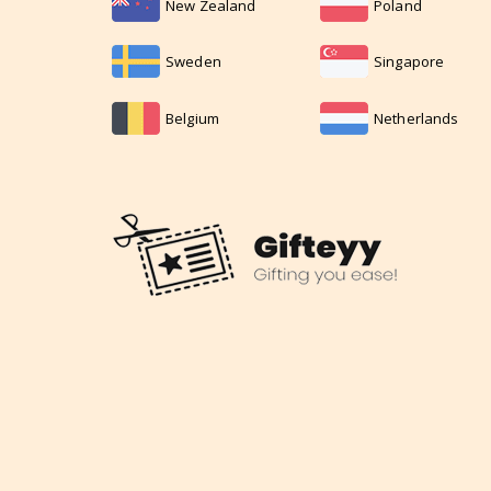
New Zealand
Poland
Sweden
Singapore
Belgium
Netherlands