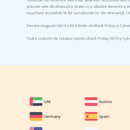
focalizări de neclintire sau chiar avansuri accesibile atu
precum cele de deasupra, toate cu o căutare decentă a si
vouchere accesibile la fel ca națiunile lor de relevanță. Că
Fiecare magazin Libris oferă limite de Black Friday și Cyb
Toate codurile de rabaturi pentru Black Friday 2019 și Cyb
UAE
Austria
Germany
Spain