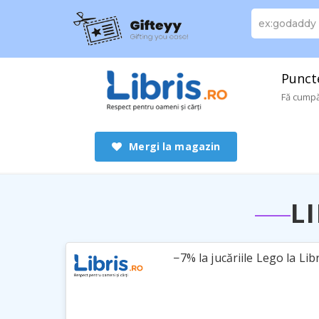
Puncte
Fă cumpăr
Mergi la magazin
L
−7% la jucăriile Lego la Lib