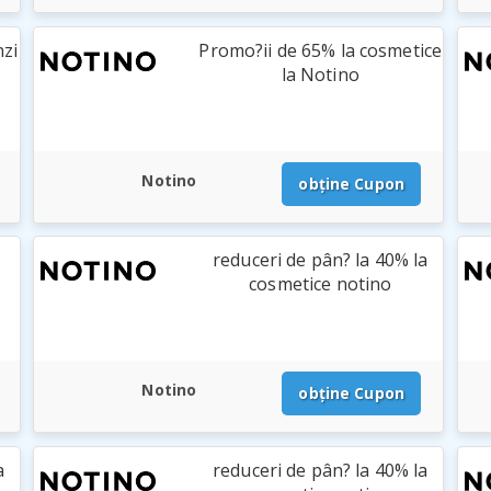
nzi
Promo?ii de 65% la cosmetice
la Notino
Notino
obține Cupon
reduceri de pân? la 40% la
cosmetice notino
Notino
obține Cupon
a
reduceri de pân? la 40% la