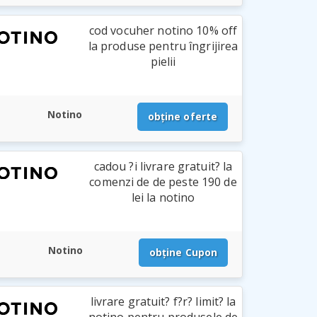
cod vocuher notino 10% off
la produse pentru îngrijirea
pielii
Notino
obține oferte
cadou ?i livrare gratuit? la
comenzi de de peste 190 de
lei la notino
Notino
obține Cupon
livrare gratuit? f?r? limit? la