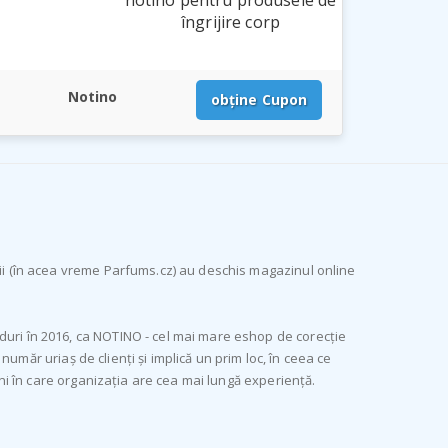
notino pentru produsele de
îngrijire corp
Notino
obține Cupon
rii (în acea vreme Parfums.cz) au deschis magazinul online
duri în 2016, ca NOTINO - cel mai mare eshop de corecție
 număr uriaș de clienți și implică un prim loc, în ceea ce
uni în care organizația are cea mai lungă experiență.