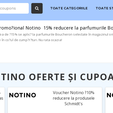
TOATE CATEGORIILE
TOATE S
romo?ional Notino  15% reducere la parfumurile B
a de ?15% se aplic? la parfumurile Boucheron selectate în magazinul onl
 în co?ul de cump?r?turi. Nu rata ocazia!
TINO OFERTE ȘI CUPO
%
Voucher Notino ?10%
as
reducere la produsele
Schmidt's