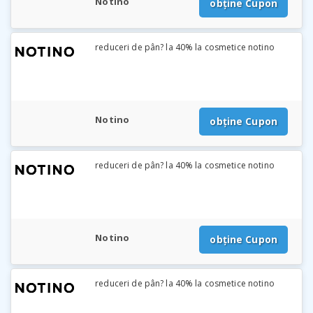
Notino
obține Cupon
reduceri de pân? la 40% la cosmetice notino
Notino
obține Cupon
reduceri de pân? la 40% la cosmetice notino
Notino
obține Cupon
reduceri de pân? la 40% la cosmetice notino