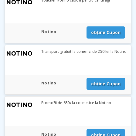
Voucher Notino cadou pentru cei dragi
Notino
obține Cupon
Transport gratuit la comenzi de 250 lei la Notino
Notino
obține Cupon
Promo?ii de 65% la cosmetice la Notino
Notino
obține Cupon