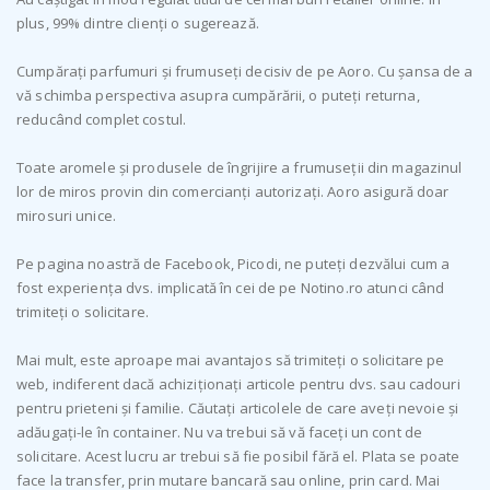
plus, 99% dintre clienți o sugerează.
Cumpărați parfumuri și frumuseți decisiv de pe Aoro. Cu șansa de a
vă schimba perspectiva asupra cumpărării, o puteți returna,
reducând complet costul.
Toate aromele și produsele de îngrijire a frumuseții din magazinul
lor de miros provin din comercianți autorizați. Aoro asigură doar
mirosuri unice.
Pe pagina noastră de Facebook, Picodi, ne puteți dezvălui cum a
fost experiența dvs. implicată în cei de pe Notino.ro atunci când
trimiteți o solicitare.
Mai mult, este aproape mai avantajos să trimiteți o solicitare pe
web, indiferent dacă achiziționați articole pentru dvs. sau cadouri
pentru prieteni și familie. Căutați articolele de care aveți nevoie și
adăugați-le în container. Nu va trebui să vă faceți un cont de
solicitare. Acest lucru ar trebui să fie posibil fără el. Plata se poate
face la transfer, prin mutare bancară sau online, prin card. Mai