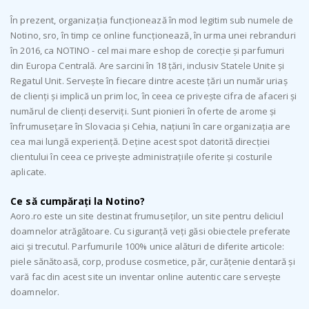
În prezent, organizația funcționează în mod legitim sub numele de
Notino, sro, în timp ce online funcționează, în urma unei rebranduri
în 2016, ca NOTINO - cel mai mare eshop de corecție și parfumuri
din Europa Centrală. Are sarcini în 18 țări, inclusiv Statele Unite și
Regatul Unit. Servește în fiecare dintre aceste țări un număr uriaș
de clienți și implică un prim loc, în ceea ce privește cifra de afaceri și
numărul de clienți deserviți. Sunt pionieri în oferte de arome și
înfrumusețare în Slovacia și Cehia, națiuni în care organizația are
cea mai lungă experiență. Deține acest spot datorită direcției
clientului în ceea ce privește administrațiile oferite și costurile
aplicate.
Ce să cumpărați la Notino?
Aoro.ro este un site destinat frumuseților, un site pentru deliciul
doamnelor atrăgătoare. Cu siguranță veți găsi obiectele preferate
aici și trecutul. Parfumurile 100% unice alături de diferite articole:
piele sănătoasă, corp, produse cosmetice, păr, curățenie dentară și
vară fac din acest site un inventar online autentic care servește
doamnelor.