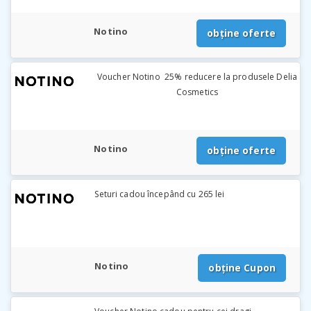
Notino
obține oferte
Voucher Notino  25% reducere la produsele Delia
Cosmetics
Notino
obține oferte
Seturi cadou începând cu 265 lei
Notino
obține Cupon