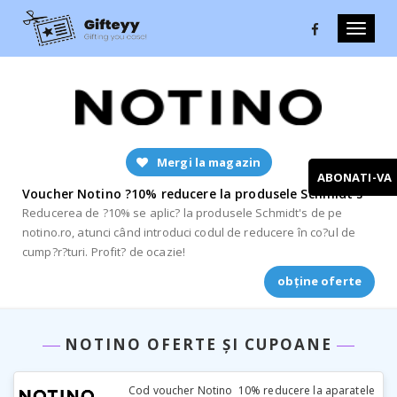
Toggle
naviga
Mergi la magazin
ABONATI-VA
Voucher Notino ?10% reducere la produsele Schmidt's
Reducerea de ?10% se aplic? la produsele Schmidt's de pe
notino.ro, atunci când introduci codul de reducere în co?ul de
cump?r?turi. Profit? de ocazie!
obține oferte
NOTINO OFERTE ȘI CUPOANE
Cod voucher Notino  10% reducere la aparatele