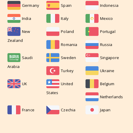
Germany
Spain
Indonesia
India
Italy
Mexico
New
Poland
Portugal
Zealand
Romania
Russia
Saudi
Sweden
Singapore
Arabia
Turkey
Ukraine
UK
United
Belgium
States
Netherlands
France
Czechia
Japan