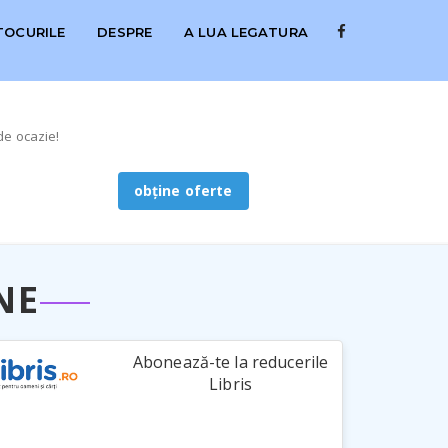
TOCURILE
DESPRE
A LUA LEGATURA
de ocazie!
obține oferte
NE
Abonează-te la reducerile
Libris