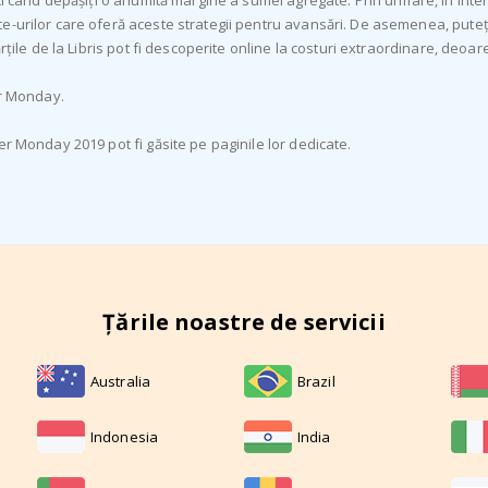
nci când depășiți o anumită margine a sumei agregate. Prin urmare, în int
te-urilor care oferă aceste strategii pentru avansări. De asemenea, put
rțile de la Libris pot fi descoperite online la costuri extraordinare, deoar
er Monday.
er Monday 2019 pot fi găsite pe paginile lor dedicate.
Țările noastre de servicii
Australia
Brazil
Indonesia
India