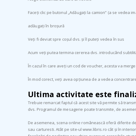
Faceți clic pe butonul „Adăugați la camion” (a se vedea im
adăugați în broșură
Veți fi deviat spre coșul dvs. și îl puteți vedea în sus
Acum veți putea termina cererea dvs. introducând subtilită
În cazul în care aveți un cod de voucher, acesta va merge
În mod corect, veți avea opțiunea de a vedea concentrare
Ultima activitate este finali
Trebuie remarcat faptul că acest site vă permite să transmi
dvs. Programul de mesagerie poate transmite, de asemenea
De asemenea, scena online românească oferă diferite destina
sau carturesti. Atât pe site-ul www.libris.ro cât și în inte