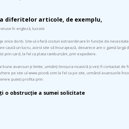
a diferitelor articole, de exemplu,
i peruse în engleză, lucrate
orice doriți. Site-ul oferă costuri extraordinare în funcție de necesitate
re caută un lucru, acest site vă încurajează, deoarece are o gamă largă de 
ții prin card, la fel ca plata rambursării, prin expediere.
mai bune avansuri și limite, urmăriți broșura noastră și veți fi contactat de
uchere pe site-ul www.picodi.com la fel ca pe site, urmând avansurile însoț
erere puteți profita prin:
ți o obstrucție a sumei solicitate