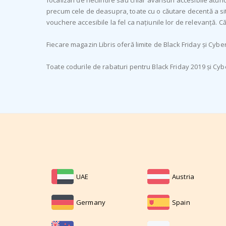
focalizări de neclintire sau chiar avansuri accesibile atu
precum cele de deasupra, toate cu o căutare decentă a si
vouchere accesibile la fel ca națiunile lor de relevanță. Că
Fiecare magazin Libris oferă limite de Black Friday și Cyb
Toate codurile de rabaturi pentru Black Friday 2019 și Cyb
UAE
Austria
Germany
Spain