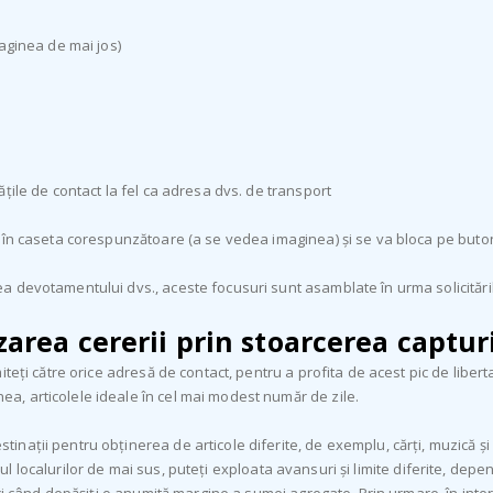
aginea de mai jos)
țile de contact la fel ca adresa dvs. de transport
 în caseta corespunzătoare (a se vedea imaginea) și se va bloca pe buto
a devotamentului dvs., aceste focusuri sunt asamblate în urma solicitări
zarea cererii prin stoarcerea capturi
teți către orice adresă de contact, pentru a profita de acest pic de libert
, articolele ideale în cel mai modest număr de zile.
ții pentru obținerea de articole diferite, de exemplu, cărți, muzică și im
riorul localurilor de mai sus, puteți exploata avansuri și limite diferite,