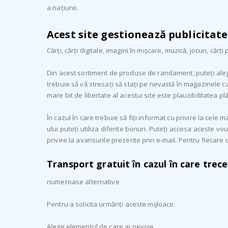
a națiunii.
Acest site gestionează publicitate
Cărți, cărți digitale, imagini în mișcare, muzică, jocuri, cărț
Din acest sortiment de produse de randament, puteți alege 
trebuie să vă stresați să stați pe nevastă în magazinele ca
mare bit de libertate al acestui site este plauzibilitatea plă
În cazul în care trebuie să fiți informat cu privire la cele 
ului puteți utiliza diferite bonuri. Puteți accesa aceste vo
privire la avansurile prezente prin e-mail. Pentru fiecare c
Transport gratuit în cazul în care trece
numeroase alternative
Pentru a solicita urmăriți aceste mijloace:
Alege elementul de care ai nevoie