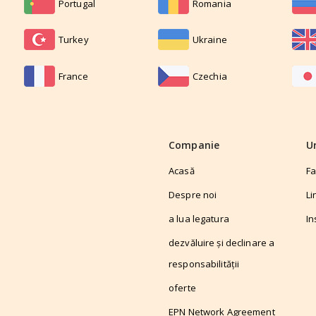
Portugal
Romania
Turkey
Ukraine
France
Czechia
Companie
U
Acasă
F
Despre noi
Li
a lua legatura
In
dezvăluire și declinare a
responsabilității
oferte
EPN Network Agreement