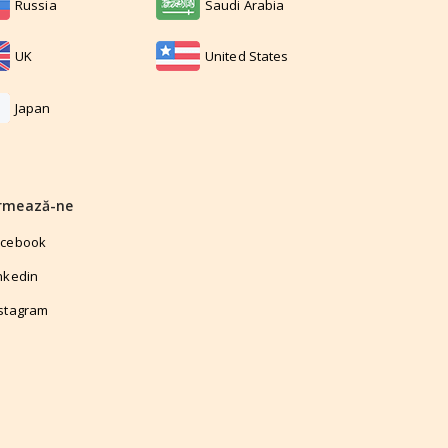
Russia
Saudi Arabia
UK
United States
Japan
rmează-ne
acebook
nkedin
stagram