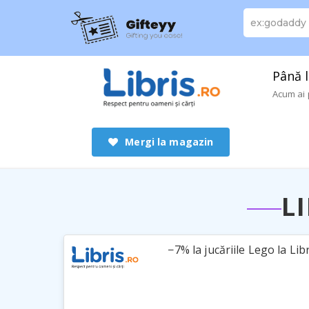
Până l
Acum ai 
Mergi la magazin
L
−7% la jucăriile Lego la Lib