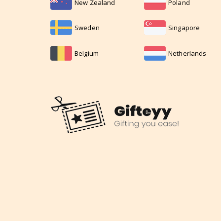
New Zealand
Poland
Sweden
Singapore
Belgium
Netherlands