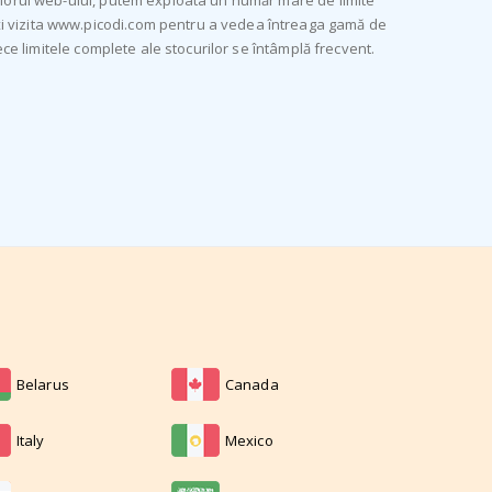
eriorul web-ului, putem exploata un număr mare de limite
eți vizita www.picodi.com pentru a vedea întreaga gamă de
ece limitele complete ale stocurilor se întâmplă frecvent.
Belarus
Canada
Italy
Mexico