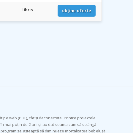
Libris
obține oferte
t pe web (PDF), cât și deconectate. Printre proiectele
ă în mai puțin de 2 ani și-au dat seama cum să strângă
st program se așteaptă să diminueze mortalitatea bebelușă