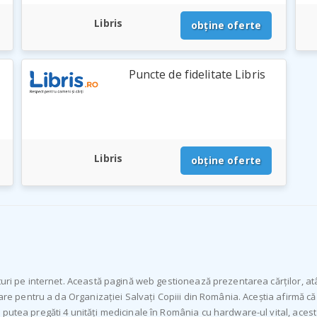
Libris
obține oferte
Puncte de fidelitate Libris
Libris
obține oferte
turi pe internet. Această pagină web gestionează prezentarea cărților, atâ
jare pentru a da Organizației Salvați Copiii din România. Aceștia afirmă c
 putea pregăti 4 unități medicinale în România cu hardware-ul vital, ace