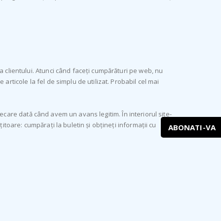
a clientului. Atunci când faceți cumpărături pe web, nu
articole la fel de simplu de utilizat. Probabil cel mai
 fiecare dată când avem un avans legitim. În interiorul site-
itoare: cumpărați la buletin și obțineți informații cu
ABONATI-VA