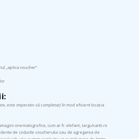
nul „aplica voucher”
lor
i:
ate, este imperativ să completați în mod eficient locația
agini cinematografice, cum ar fi: elefant, targulcartii.ro
 dependente de codurile voucherului sau de agregarea de